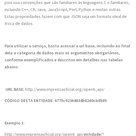
pois usa convenções que são familiares às linguagens C e familiares,
incluindo C++, C#, Java, JavaScript, Perl, Python e muitas outras.
Estas propriedades fazem com que JSON seja um formato ideal de
troca de dados.
Para utilizar o serviço, basta acessar a url base, incluindo ao final
dela a categoria de dados mais os argumentos obrigatórios,
conforme exemplificados e descritos em detalhes nas tabelas
abaixo.
URL BASE:
http://www.imprensaoficial.org/openti_api/
CÓDIGO DESTA ENTIDADE: 6775c92364834b02d0cb8589
Exemplo 1:
http://www.imprensaoficial.org/openti_api/
entidade
/?