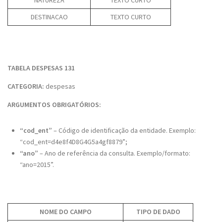
NATUREZA
TEXTO CURTO
DESTINACAO
TEXTO CURTO
TABELA DESPESAS 131
CATEGORIA:
despesas
ARGUMENTOS OBRIGATÓRIOS:
“cod_ent”
– Código de identificação da entidade. Exemplo:
“cod_ent=d4e8f4D8G4G5a4gf8879”;
“ano”
– Ano de referência da consulta. Exemplo/formato:
“ano=2015”.
NOME DO CAMPO
TIPO DE DADO