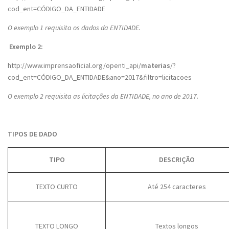
cod_ent=CÓDIGO_DA_ENTIDADE
O exemplo 1 requisita os dados da ENTIDADE.
Exemplo 2:
http://www.imprensaoficial.org/openti_api/
materias
/?
cod_ent=CÓDIGO_DA_ENTIDADE&ano=2017&filtro=licitacoes
O exemplo 2 requisita as licitações da ENTIDADE, no ano de 2017.
TIPOS DE DADO
TIPO
DESCRIÇÃO
TEXTO CURTO
Até 254 caracteres
TEXTO LONGO
Textos longos