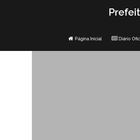
Skip
Prefei
to
content
Página Inicial
Diário Ofic