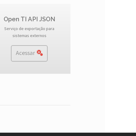
Open TI API JSON
Serviço de exportação para
sistemas externos
Acessar