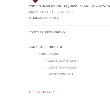
CÓDIGO HASH MD5 DO ARQUIVO:
77-84-35-81-72-26-E3
4.192 KB
TAMANHO DO DIÁRIO:
TOTAL DE PÁGINAS:
17
CONTEÚDO DESTA EDIÇÃO
GABINETE DO PREFEITO
ATOS OFICIAIS
DECRETO (Nº 051/2025)
DECRETO (Nº 052/2025)
KIT PREFEITO 2025
Post
Edição Nº 4267
navigation