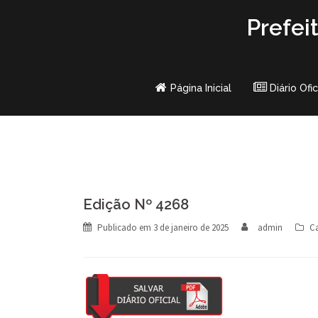
Skip
Prefei
to
content
Página Inicial
Diário Ofic
Edição Nº 4268
Publicado em
3 de janeiro de 2025
admin
Ca