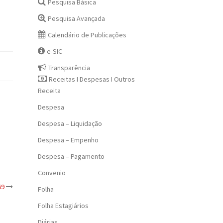
Pesquisa Básica
Pesquisa Avançada
Calendário de Publicações
e-SIC
Transparência
Receitas I Despesas I Outros
Receita
Despesa
Despesa – Liquidação
Despesa – Empenho
Despesa – Pagamento
Convenio
69
Folha
Folha Estagiários
Diárias