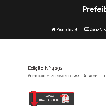
Skip
Prefei
to
content
Página Inicial
Diário Ofic
Edição Nº 4292
Publicado em
24 de fevereiro de 2025
admin