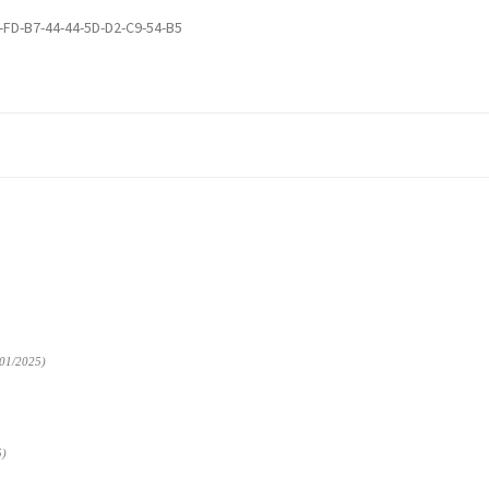
-FD-B7-44-44-5D-D2-C9-54-B5
01/2025)
5)