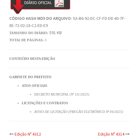
CÓDIGO HASH MD5 DO ARQUIVO:
5A-B6-92-DC-CF-FD-D8-40-7F-
8E-72-02-18-C2-ED-E9
591 KB
TAMANHO DO DIÁRIO:
TOTAL DE PÁGINAS:
3
CONTEÚDO DESTA EDIÇÃO
GABINETE DO PREFEITO
ATOS OFICIAIS
DECRETO MUNICIPAL (Nº 111/2025)
LICITAÇÕES E CONTRATOS
AVISO DE LICITAÇÃO (PREGÃO ELETRÔNICO Nº 04/2025)
Post
Edição Nº 4312
Edição Nº 4314