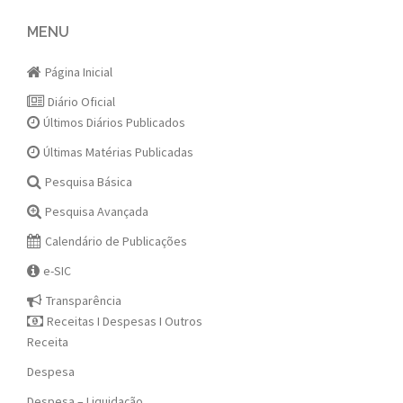
navigation
MENU
Página Inicial
Diário Oficial
Últimos Diários Publicados
Últimas Matérias Publicadas
Pesquisa Básica
Pesquisa Avançada
Calendário de Publicações
e-SIC
Transparência
Receitas I Despesas I Outros
Receita
Despesa
Despesa – Liquidação