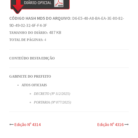
CÓDIGO HASH MD5 DO ARQUIVO:
D6-E5-48-A8-BA-EA-3E-80-82-
9D-49-02-32-6F-F4-3F
487 KB
TAMANHO DO DIÁRIO:
TOTAL DE PÁGINAS:
4
CONTEÚDO DESTA EDIÇÃO
GABINETE DO PREFEITO
ATOS OFICIAIS
DECRETO (Nº 112/2025)
PORTARIA (Nº 077/2025)
Post
Edição Nº 4314
Edição Nº 4316