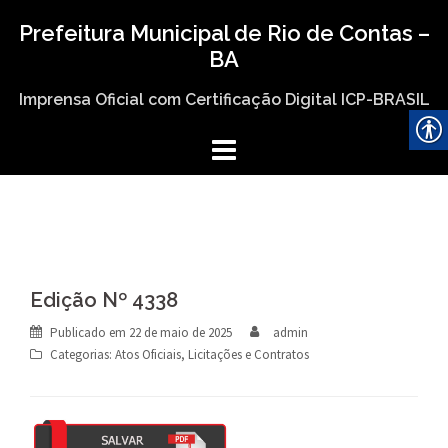
Skip
Prefeitura Municipal de Rio de Contas –
to
BA
content
Imprensa Oficial com Certificação Digital ICP-BRASIL
Edição Nº 4338
Publicado em
22 de maio de 2025
admin
Categorias:
Atos Oficiais
,
Licitações e Contratos