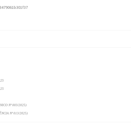
3479061b301f37
025
025
ICO Nº 003/2025)
CIA Nº 013/2025)