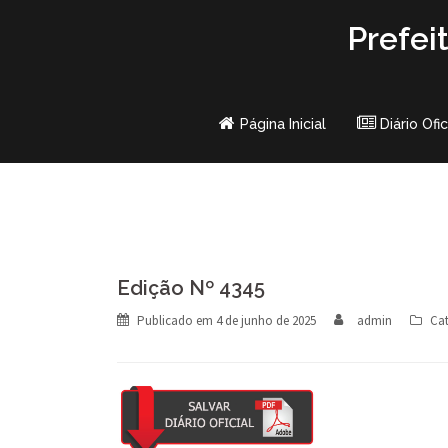
Skip
Prefei
to
content
Página Inicial
Diário Ofic
Edição Nº 4345
Publicado em
4 de junho de 2025
admin
Cat