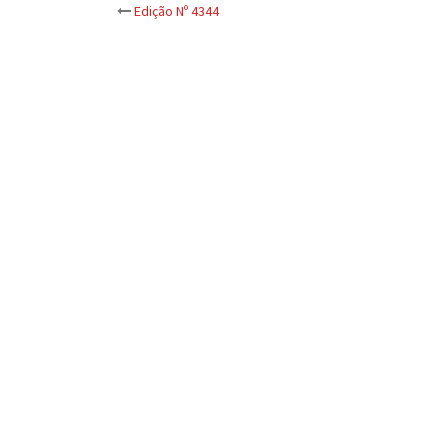
Post
Edição Nº 4344
navigation