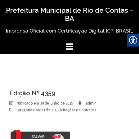
Skip
Prefeitura Municipal de Rio de Contas –
to
BA
content
Imprensa Oficial com Certificação Digital ICP-BRASIL
Edição Nº 4359
Publicado em
30 de junho de 2025
admin
Categorias:
Atos Oficiais
,
Licitações e Contratos