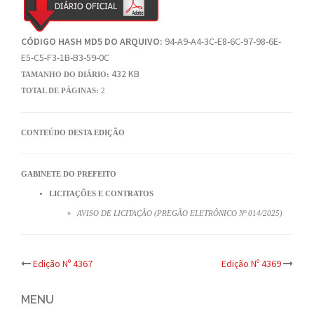
CÓDIGO HASH MD5 DO ARQUIVO:
94-A9-A4-3C-E8-6C-97-98-6E-
E5-C5-F3-1B-B3-59-0C
432 KB
TAMANHO DO DIÁRIO:
TOTAL DE PÁGINAS:
2
CONTEÚDO DESTA EDIÇÃO
GABINETE DO PREFEITO
LICITAÇÕES E CONTRATOS
AVISO DE LICITAÇÃO (PREGÃO ELETRÔNICO Nº 014/2025)
Post
Edição Nº 4367
Edição Nº 4369
navigation
MENU