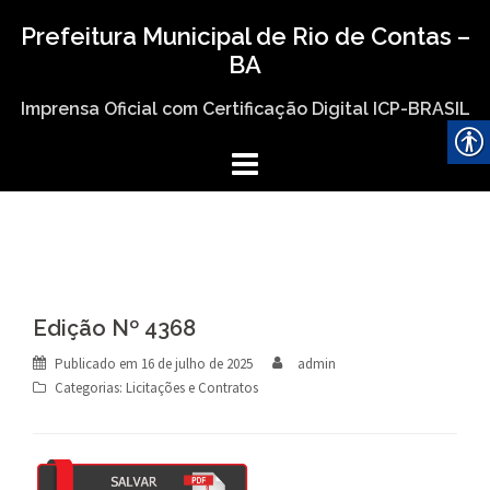
Skip
Prefeitura Municipal de Rio de Contas –
to
BA
content
Imprensa Oficial com Certificação Digital ICP-BRASIL
Edição Nº 4368
Publicado em
16 de julho de 2025
admin
Categorias:
Licitações e Contratos