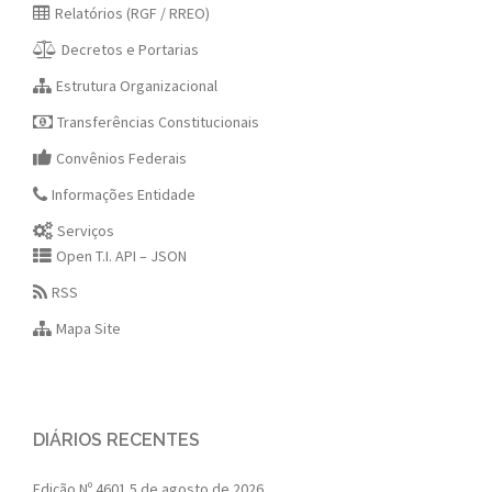
Relatórios (RGF / RREO)
Decretos e Portarias
Estrutura Organizacional
Transferências Constitucionais
Convênios Federais
Informações Entidade
Serviços
Open T.I. API – JSON
RSS
Mapa Site
DIÁRIOS RECENTES
Edição Nº 4601
5 de agosto de 2026