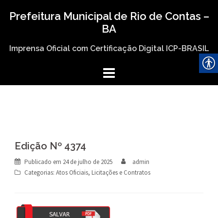
Skip
Prefeitura Municipal de Rio de Contas –
to
BA
content
Imprensa Oficial com Certificação Digital ICP-BRASIL
Edição Nº 4374
Publicado em
24 de julho de 2025
admin
Categorias:
Atos Oficiais
,
Licitações e Contratos