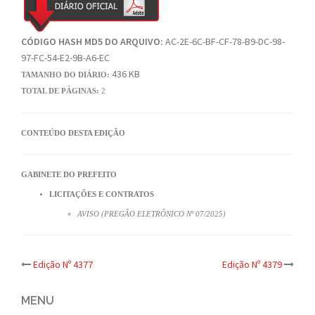
CÓDIGO HASH MD5 DO ARQUIVO:
AC-2E-6C-BF-CF-78-B9-DC-98-
97-FC-54-E2-9B-A6-EC
436 KB
TAMANHO DO DIÁRIO:
TOTAL DE PÁGINAS:
2
CONTEÚDO DESTA EDIÇÃO
GABINETE DO PREFEITO
LICITAÇÕES E CONTRATOS
AVISO (PREGÃO ELETRÔNICO Nº 07/2025)
Post
Edição Nº 4377
Edição Nº 4379
navigation
MENU