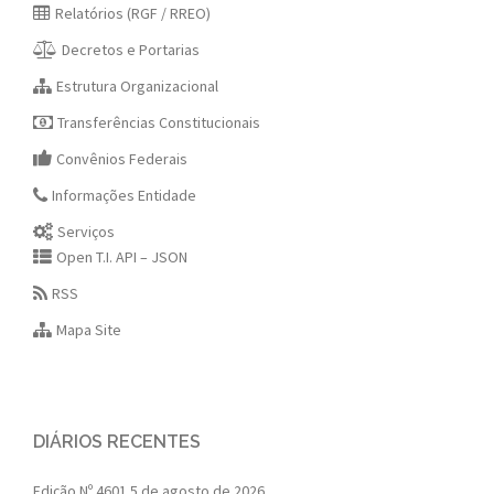
Relatórios (RGF / RREO)
Decretos e Portarias
Estrutura Organizacional
Transferências Constitucionais
Convênios Federais
Informações Entidade
Serviços
Open T.I. API – JSON
RSS
Mapa Site
DIÁRIOS RECENTES
Edição Nº 4601
5 de agosto de 2026