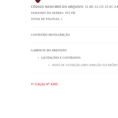
CÓDIGO HASH MD5 DO ARQUIVO:
31-BE-32-CD-25-8C-A4
432 KB
TAMANHO DO DIÁRIO:
TOTAL DE PÁGINAS:
2
CONTEÚDO DESTA EDIÇÃO
GABINETE DO PREFEITO
LICITAÇÕES E CONTRATOS
AVISO DE LICITAÇÃO (SRP) (PREGÃO ELETRÔNICO
Post
Edição Nº 4380
navigation