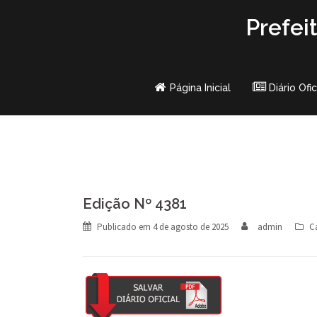
Skip
Prefei
to
content
Página Inicial
Diário Ofic
Edição Nº 4381
Publicado em
4 de agosto de 2025
admin
C