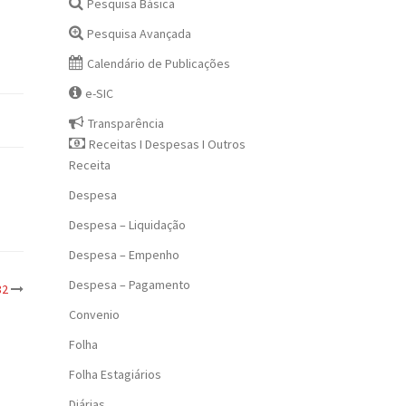
Pesquisa Básica
Pesquisa Avançada
Calendário de Publicações
e-SIC
Transparência
Receitas I Despesas I Outros
Receita
Despesa
Despesa – Liquidação
Despesa – Empenho
Despesa – Pagamento
82
Convenio
Folha
Folha Estagiários
Diárias