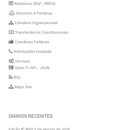
Relatórios (RGF / RREO)
Decretos e Portarias
Estrutura Organizacional
Transferências Constitucionais
Convênios Federais
Informações Entidade
Serviços
Open T.I. API – JSON
RSS
Mapa Site
DIÁRIOS RECENTES
Edição Nº 4601
5 de agosto de 2026