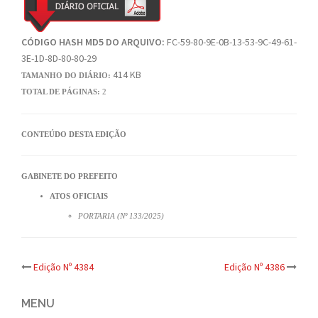
CÓDIGO HASH MD5 DO ARQUIVO:
FC-59-80-9E-0B-13-53-9C-49-61-
3E-1D-8D-80-80-29
414 KB
TAMANHO DO DIÁRIO:
TOTAL DE PÁGINAS:
2
CONTEÚDO DESTA EDIÇÃO
GABINETE DO PREFEITO
ATOS OFICIAIS
PORTARIA (Nº 133/2025)
Post
Edição Nº 4384
Edição Nº 4386
navigation
MENU