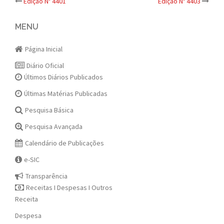
Post
Edição Nº 4401
Edição Nº 4403
navigation
MENU
Página Inicial
Diário Oficial
Últimos Diários Publicados
Últimas Matérias Publicadas
Pesquisa Básica
Pesquisa Avançada
Calendário de Publicações
e-SIC
Transparência
Receitas I Despesas I Outros
Receita
Despesa