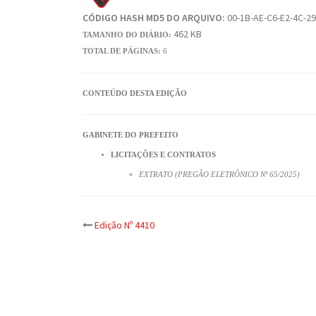
CÓDIGO HASH MD5 DO ARQUIVO:
00-1B-AE-C6-E2-4C-29
462 KB
TAMANHO DO DIÁRIO:
TOTAL DE PÁGINAS:
6
CONTEÚDO DESTA EDIÇÃO
GABINETE DO PREFEITO
LICITAÇÕES E CONTRATOS
EXTRATO (PREGÃO ELETRÔNICO Nº 65/2025)
Post
Edição Nº 4410
navigation