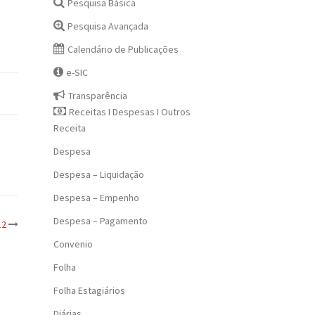
Pesquisa Básica
Pesquisa Avançada
Calendário de Publicações
e-SIC
Transparência
Receitas I Despesas I Outros
Receita
Despesa
Despesa – Liquidação
Despesa – Empenho
Despesa – Pagamento
12
Convenio
Folha
Folha Estagiários
Diárias