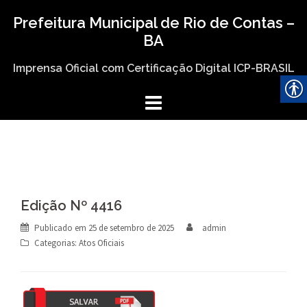
Skip
Prefeitura Municipal de Rio de Contas –
to
BA
content
Imprensa Oficial com Certificação Digital ICP-BRASIL
Edição Nº 4416
Publicado em
25 de setembro de 2025
admin
Categorias:
Atos Oficiais