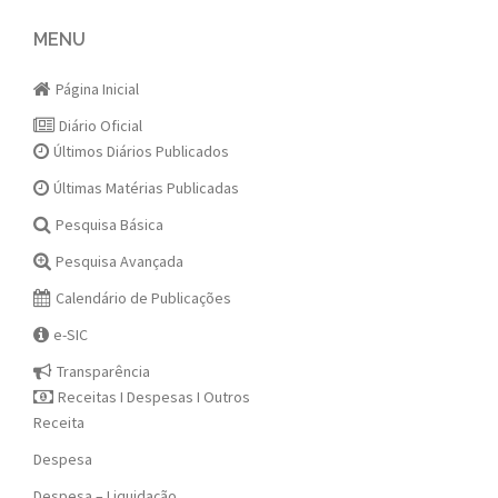
navigation
MENU
Página Inicial
Diário Oficial
Últimos Diários Publicados
Últimas Matérias Publicadas
Pesquisa Básica
Pesquisa Avançada
Calendário de Publicações
e-SIC
Transparência
Receitas I Despesas I Outros
Receita
Despesa
Despesa – Liquidação