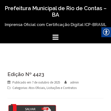
Skip
Prefeitura Municipal de Rio de Contas –
to
BA
content
Imprensa Oficial com Certificação Digital ICP-BRASIL
Edição Nº 4423
Publicado em
7 de outubro de 2025
admin
Categorias:
Atos Oficiais
,
Licitações e Contratos