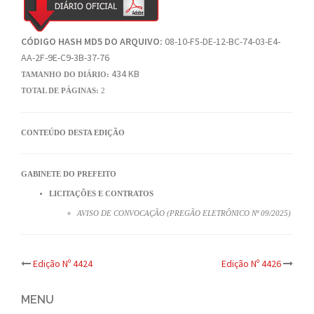
CÓDIGO HASH MD5 DO ARQUIVO:
08-10-F5-DE-12-BC-74-03-E4-
AA-2F-9E-C9-3B-37-76
434 KB
TAMANHO DO DIÁRIO:
TOTAL DE PÁGINAS:
2
CONTEÚDO DESTA EDIÇÃO
GABINETE DO PREFEITO
LICITAÇÕES E CONTRATOS
AVISO DE CONVOCAÇÃO (PREGÃO ELETRÔNICO Nº 09/2025)
Post
Edição Nº 4424
Edição Nº 4426
navigation
MENU