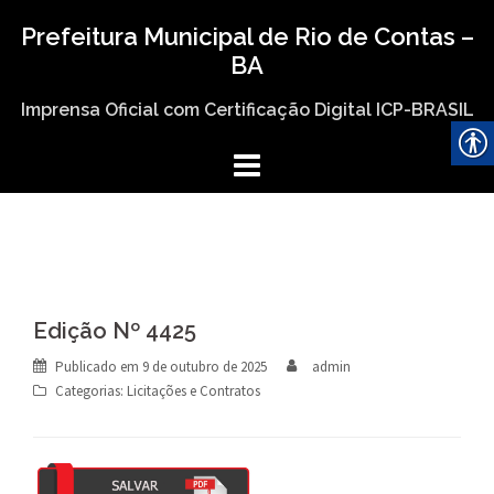
Skip
Prefeitura Municipal de Rio de Contas –
to
BA
content
Imprensa Oficial com Certificação Digital ICP-BRASIL
Edição Nº 4425
Publicado em
9 de outubro de 2025
admin
Categorias:
Licitações e Contratos