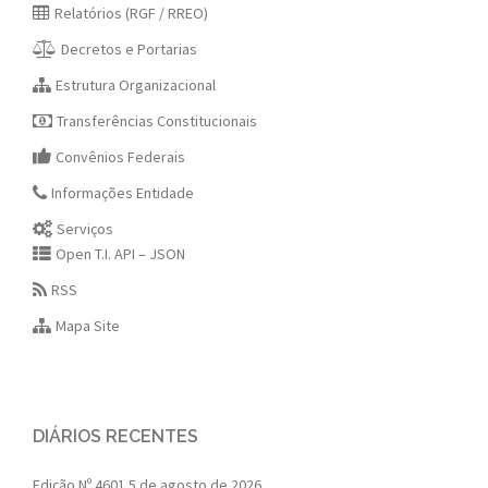
Relatórios (RGF / RREO)
Decretos e Portarias
Estrutura Organizacional
Transferências Constitucionais
Convênios Federais
Informações Entidade
Serviços
Open T.I. API – JSON
RSS
Mapa Site
DIÁRIOS RECENTES
Edição Nº 4601
5 de agosto de 2026