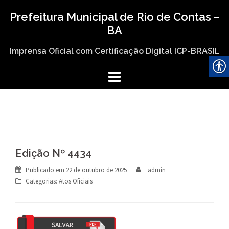
Skip
Prefeitura Municipal de Rio de Contas –
to
BA
content
Imprensa Oficial com Certificação Digital ICP-BRASIL
Edição Nº 4434
Publicado em
22 de outubro de 2025
admin
Categorias:
Atos Oficiais