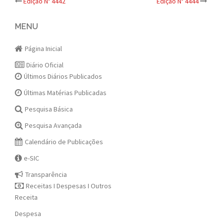
Post
Edição Nº 4442
Edição Nº 4444
navigation
MENU
Página Inicial
Diário Oficial
Últimos Diários Publicados
Últimas Matérias Publicadas
Pesquisa Básica
Pesquisa Avançada
Calendário de Publicações
e-SIC
Transparência
Receitas I Despesas I Outros
Receita
Despesa