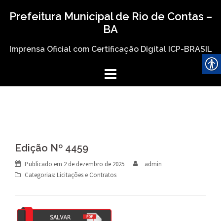
Skip
Prefeitura Municipal de Rio de Contas –
to
BA
content
Imprensa Oficial com Certificação Digital ICP-BRASIL
Edição Nº 4459
Publicado em
2 de dezembro de 2025
admin
Categorias:
Licitações e Contratos