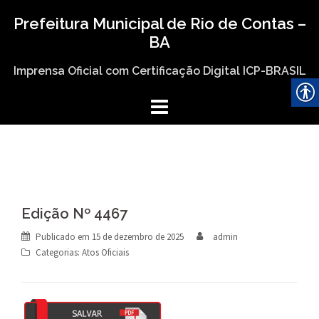
Skip
Prefeitura Municipal de Rio de Contas –
to
BA
content
Imprensa Oficial com Certificação Digital ICP-BRASIL
Edição Nº 4467
Publicado em
15 de dezembro de 2025
admin
Categorias:
Atos Oficiais