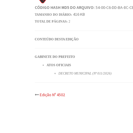
CÓDIGO HASH MD5 DO ARQUIVO:
54-00-C6-DD-BA-8C-CE
416 KB
TAMANHO DO DIÁRIO:
TOTAL DE PÁGINAS:
2
CONTEÚDO DESTA EDIÇÃO
GABINETE DO PREFEITO
ATOS OFICIAIS
DECRETO MUNICIPAL (Nº 011/2026)
Post
Edição Nº 4502
navigation