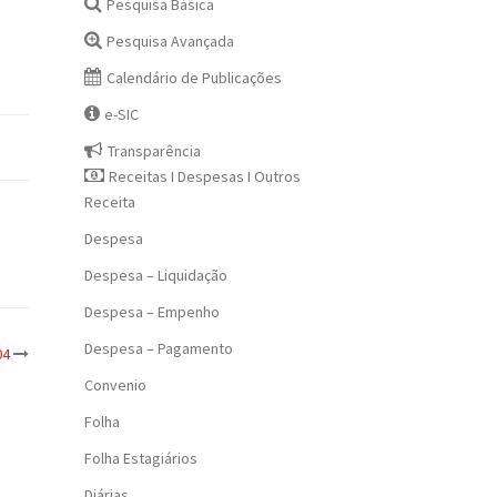
Pesquisa Básica
Pesquisa Avançada
Calendário de Publicações
e-SIC
Transparência
Receitas I Despesas I Outros
Receita
Despesa
Despesa – Liquidação
Despesa – Empenho
Despesa – Pagamento
04
Convenio
Folha
Folha Estagiários
Diárias