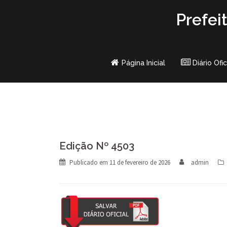
Skip
Prefei
to
content
Página Inicial
Diário Ofic
Edição Nº 4503
Publicado em
11 de fevereiro de 2026
admin