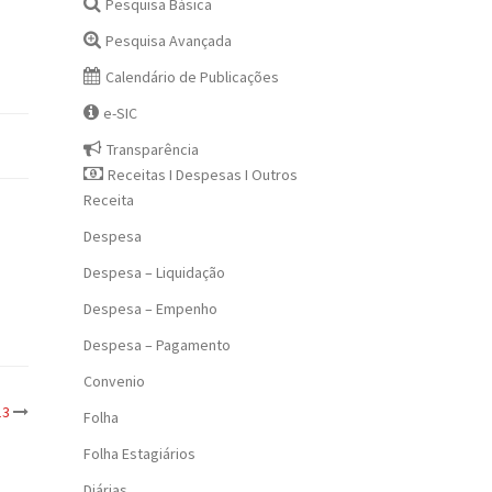
Pesquisa Básica
Pesquisa Avançada
Calendário de Publicações
e-SIC
Transparência
Receitas I Despesas I Outros
Receita
Despesa
Despesa – Liquidação
Despesa – Empenho
Despesa – Pagamento
Convenio
13
Folha
Folha Estagiários
Diárias