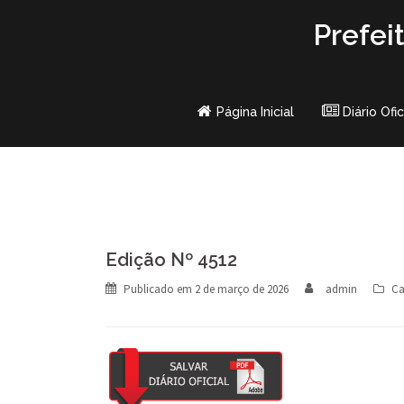
Skip
Prefei
to
content
Página Inicial
Diário Ofic
Edição Nº 4512
Publicado em
2 de março de 2026
admin
Ca