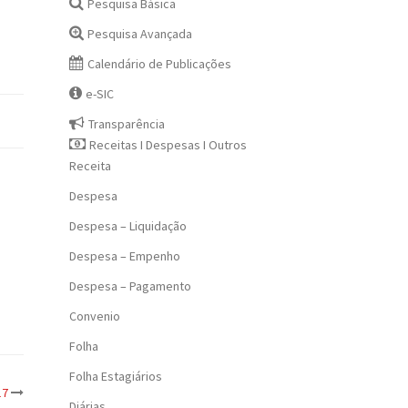
Pesquisa Básica
Pesquisa Avançada
Calendário de Publicações
e-SIC
Transparência
Receitas I Despesas I Outros
Receita
Despesa
Despesa – Liquidação
Despesa – Empenho
Despesa – Pagamento
Convenio
Folha
Folha Estagiários
17
Diárias