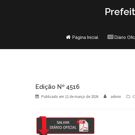
Skip
Prefei
to
content
Página Inicial
Diário Ofic
Edição Nº 4516
Publicado em
11 de março de 2026
admin
C