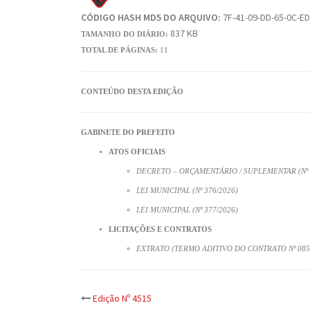
CÓDIGO HASH MD5 DO ARQUIVO:
7F-41-09-DD-65-0C-ED
837 KB
TAMANHO DO DIÁRIO:
TOTAL DE PÁGINAS:
11
CONTEÚDO DESTA EDIÇÃO
GABINETE DO PREFEITO
ATOS OFICIAIS
DECRETO – ORÇAMENTÁRIO / SUPLEMENTAR (Nº 
LEI MUNICIPAL (Nº 376/2026)
LEI MUNICIPAL (Nº 377/2026)
LICITAÇÕES E CONTRATOS
EXTRATO (TERMO ADITIVO DO CONTRATO Nº 085
Post
Edição Nº 4515