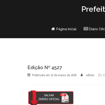
Skip
Prefei
to
content
Página Inicial
Diário Ofic
Edição Nº 4527
Publicado em
31 de março de 2026
admin
C