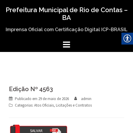
Skip
Prefeitura Municipal de Rio de Contas –
to
BA
content
Imprensa Oficial com Certificação Digital ICP-BRASIL
Edição Nº 4563
Publicado em
29 de maio de 2026
admin
Categorias:
Atos Oficiais
,
Licitações e Contratos