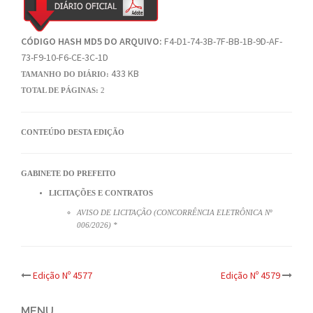
CÓDIGO HASH MD5 DO ARQUIVO:
F4-D1-74-3B-7F-BB-1B-9D-AF-
73-F9-10-F6-CE-3C-1D
433 KB
TAMANHO DO DIÁRIO:
TOTAL DE PÁGINAS:
2
CONTEÚDO DESTA EDIÇÃO
GABINETE DO PREFEITO
LICITAÇÕES E CONTRATOS
AVISO DE LICITAÇÃO (CONCORRÊNCIA ELETRÔNICA Nº
006/2026) *
Post
Edição Nº 4577
Edição Nº 4579
MENU