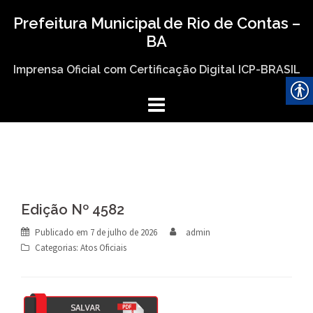
Skip
Prefeitura Municipal de Rio de Contas –
to
BA
content
Imprensa Oficial com Certificação Digital ICP-BRASIL
Edição Nº 4582
Publicado em
7 de julho de 2026
admin
Categorias:
Atos Oficiais