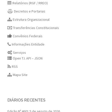
Relatórios (RGF / RREO)
Decretos e Portarias
Estrutura Organizacional
Transferências Constitucionais
Convênios Federais
Informações Entidade
Serviços
Open T.I. API – JSON
RSS
Mapa Site
DIÁRIOS RECENTES
Edição Nº 4601
5 de agosto de 2026