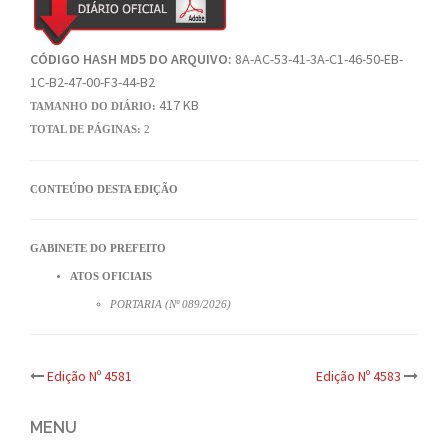
CÓDIGO HASH MD5 DO ARQUIVO:
8A-AC-53-41-3A-C1-46-50-EB-
1C-B2-47-00-F3-44-B2
417 KB
TAMANHO DO DIÁRIO:
TOTAL DE PÁGINAS:
2
CONTEÚDO DESTA EDIÇÃO
GABINETE DO PREFEITO
ATOS OFICIAIS
PORTARIA (Nº 089/2026)
Post
Edição Nº 4581
Edição Nº 4583
navigation
MENU