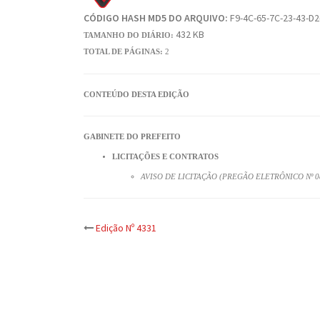
CÓDIGO HASH MD5 DO ARQUIVO:
F9-4C-65-7C-23-43-D2
432 KB
TAMANHO DO DIÁRIO:
TOTAL DE PÁGINAS:
2
CONTEÚDO DESTA EDIÇÃO
GABINETE DO PREFEITO
LICITAÇÕES E CONTRATOS
AVISO DE LICITAÇÃO (PREGÃO ELETRÔNICO Nº 0
Post
Edição Nº 4331
navigation