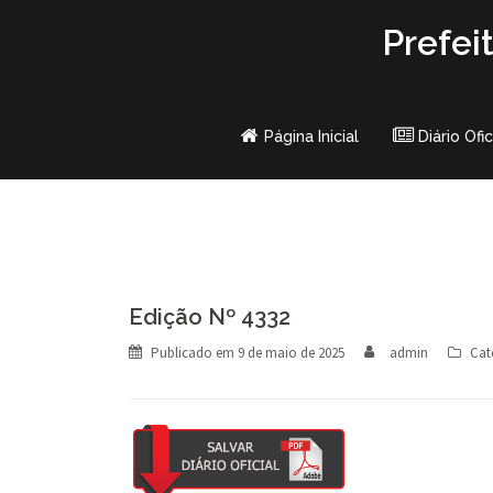
Skip
Prefei
to
content
Página Inicial
Diário Ofic
Edição Nº 4332
Publicado em
9 de maio de 2025
admin
Cat