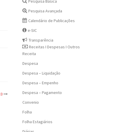
Pesquisa Básica
Pesquisa Avançada
Calendário de Publicações
e-SIC
Transparência
Receitas I Despesas I Outros
Receita
Despesa
Despesa – Liquidação
Despesa – Empenho
Despesa – Pagamento
33
Convenio
Folha
Folha Estagiários
Diárias