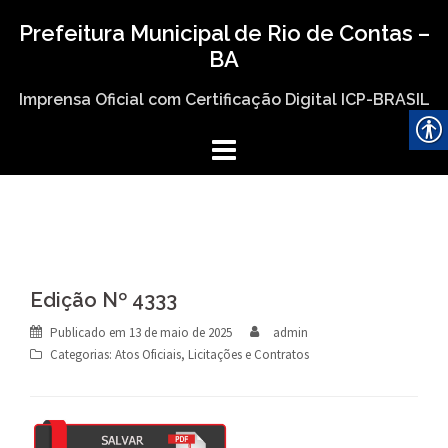
Skip
Prefeitura Municipal de Rio de Contas –
to
BA
content
Imprensa Oficial com Certificação Digital ICP-BRASIL
Edição Nº 4333
Publicado em
13 de maio de 2025
admin
Categorias:
Atos Oficiais
,
Licitações e Contratos