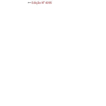
Post
Edição Nº 4395
navigation