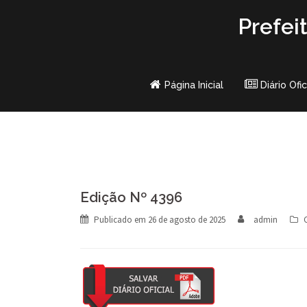
Skip
Prefei
to
content
Página Inicial
Diário Ofic
Edição Nº 4396
Publicado em
26 de agosto de 2025
admin