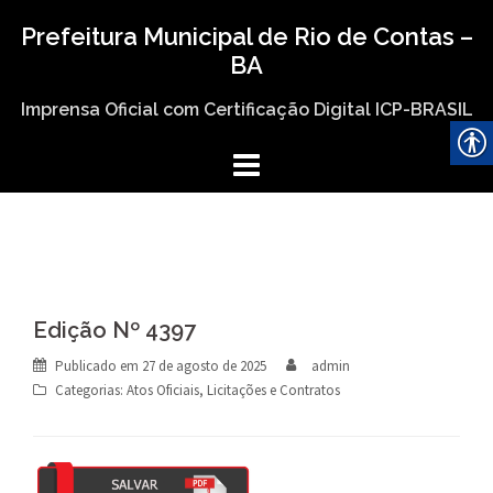
Skip
Prefeitura Municipal de Rio de Contas –
to
BA
content
Imprensa Oficial com Certificação Digital ICP-BRASIL
Edição Nº 4397
Publicado em
27 de agosto de 2025
admin
Categorias:
Atos Oficiais
,
Licitações e Contratos