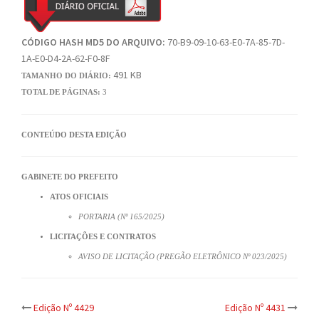
CÓDIGO HASH MD5 DO ARQUIVO:
70-B9-09-10-63-E0-7A-85-7D-
1A-E0-D4-2A-62-F0-8F
491 KB
TAMANHO DO DIÁRIO:
TOTAL DE PÁGINAS:
3
CONTEÚDO DESTA EDIÇÃO
GABINETE DO PREFEITO
ATOS OFICIAIS
PORTARIA (Nº 165/2025)
LICITAÇÕES E CONTRATOS
AVISO DE LICITAÇÃO (PREGÃO ELETRÔNICO Nº 023/2025)
Post
Edição Nº 4429
Edição Nº 4431