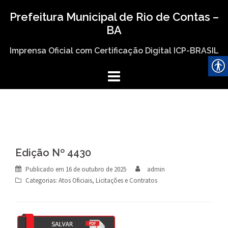
Skip
Prefeitura Municipal de Rio de Contas –
to
BA
content
Imprensa Oficial com Certificação Digital ICP-BRASIL
Edição Nº 4430
Publicado em
16 de outubro de 2025
admin
Categorias:
Atos Oficiais
,
Licitações e Contratos