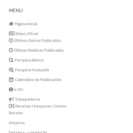
navigation
MENU
Página Inicial
Diário Oficial
Últimos Diários Publicados
Últimas Matérias Publicadas
Pesquisa Básica
Pesquisa Avançada
Calendário de Publicações
e-SIC
Transparência
Receitas I Despesas I Outros
Receita
Despesa
Despesa – Liquidação