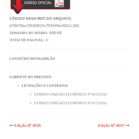
CÓDIGO HASH MD5 DO ARQUIVO:
d78678ecf0040815cf59349ed631c260
606 KB
TAMANHO DO DIÁRIO:
TOTAL DE PÁGINAS:
10
CONTEÚDO DESTA EDIÇÃO
GABINETE DO PREFEITO
LICITAÇÕES E CONTRATOS
EXTRATO (PREGÃO ELETRÔNICO Nº 003/2026)
EXTRATO (PREGÃO ELETRÔNICO Nº 017/2026)
Post
Edição Nº 4505
Edição Nº 4507