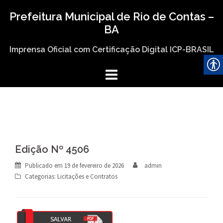
Skip
Prefeitura Municipal de Rio de Contas –
to
BA
content
Imprensa Oficial com Certificação Digital ICP-BRASIL
Edição Nº 4506
Publicado em
19 de fevereiro de 2026
admin
Categorias:
Licitações e Contratos