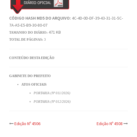
CÓDIGO HASH MD5 DO ARQUIVO:
4C-4D-0D-DF-39-43-31-31-5C-
7A-A5-E5-B9-30-80-07
471 KB
TAMANHO DO DIÁRIO:
TOTAL DE PÁGINAS:
3
CONTEÚDO DESTA EDIÇÃO
GABINETE DO PREFEITO
ATOS OFICIAIS
PORTARIA (Nº 011/2026)
PORTARIA (Nº 012/2026)
Post
Edição Nº 4506
Edição Nº 4508