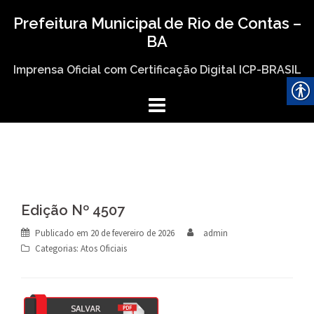
Skip
Prefeitura Municipal de Rio de Contas –
to
BA
content
Imprensa Oficial com Certificação Digital ICP-BRASIL
Edição Nº 4507
Publicado em
20 de fevereiro de 2026
admin
Categorias:
Atos Oficiais