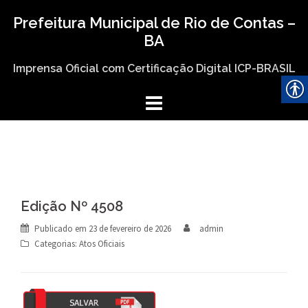
Skip
Prefeitura Municipal de Rio de Contas –
to
BA
content
Imprensa Oficial com Certificação Digital ICP-BRASIL
Edição Nº 4508
Publicado em
23 de fevereiro de 2026
admin
Categorias:
Atos Oficiais