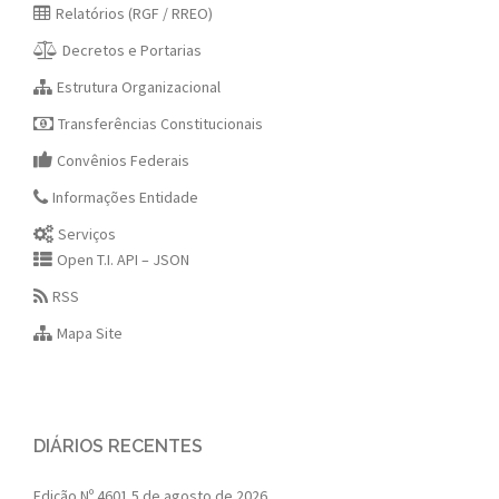
Relatórios (RGF / RREO)
Decretos e Portarias
Estrutura Organizacional
Transferências Constitucionais
Convênios Federais
Informações Entidade
Serviços
Open T.I. API – JSON
RSS
Mapa Site
DIÁRIOS RECENTES
Edição Nº 4601
5 de agosto de 2026