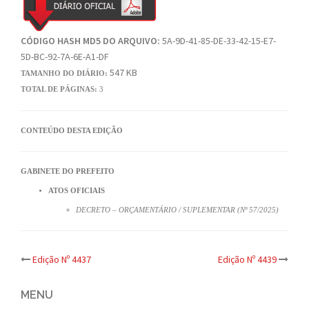
CÓDIGO HASH MD5 DO ARQUIVO:
5A-9D-41-85-DE-33-42-15-E7-
5D-BC-92-7A-6E-A1-DF
547 KB
TAMANHO DO DIÁRIO:
TOTAL DE PÁGINAS:
3
CONTEÚDO DESTA EDIÇÃO
GABINETE DO PREFEITO
ATOS OFICIAIS
DECRETO – ORÇAMENTÁRIO / SUPLEMENTAR (Nº 57/2025)
Post
Edição Nº 4437
Edição Nº 4439
navigation
MENU