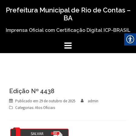
Skip
Prefeitura Municipal de Rio de Contas –
to
BA
content
Imprensa Oficial com Certificação Digital ICP-BRASIL
Edição Nº 4438
Publicado em
29 de outubro de 2025
admin
Categorias:
Atos Oficiais